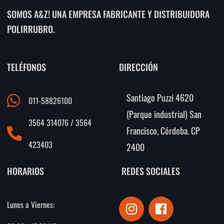
SOMOS A&Z! UNA EMPRESA FABRICANTE Y DISTRIBUIDORA
POLIRRUBRO.
TELÉFONOS
DIRECCIÓN
Santiago Puzzi 4620
011-58826100
(Parque industrial) San
3564 314076 / 3564
Francisco, Córdoba. CP
423403
2400
HORARIOS
REDES SOCIALES
I
F
Lunes a Viernes:
n
a