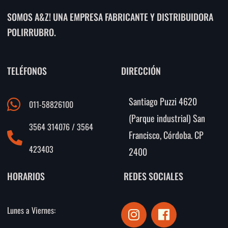
SOMOS A&Z! UNA EMPRESA FABRICANTE Y DISTRIBUIDORA
POLIRRUBRO.
TELÉFONOS
DIRECCIÓN
Santiago Puzzi 4620
011-58826100
(Parque industrial) San
3564 314076 / 3564
Francisco, Córdoba. CP
423403
2400
HORARIOS
REDES SOCIALES
I
F
Lunes a Viernes:
n
a