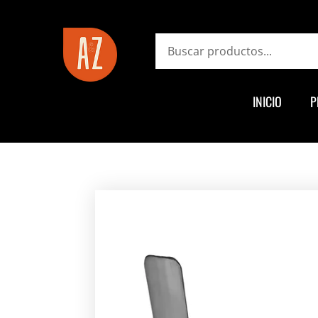
ayz.com.ar
Search
INICIO
P