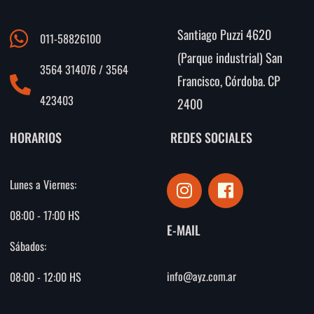
Santiago Puzzi 4620
011-58826100
(Parque industrial) San
3564 314076 / 3564
Francisco, Córdoba. CP
423403
2400
HORARIOS
REDES SOCIALES
I
F
Lunes a Viernes:
n
a
s
c
08:00 - 17:00 HS
E-MAIL
t
e
Sábados:
a
b
g
o
info@ayz.com.ar
08:00 - 12:00 HS
r
o
a
k