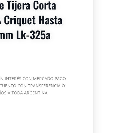
e Tijera Corta
 Criquet Hasta
mm Lk-325a
IN INTERÉS CON MERCADO PAGO
CUENTO CON TRANSFERENCIA O
ÍOS A TODA ARGENTINA