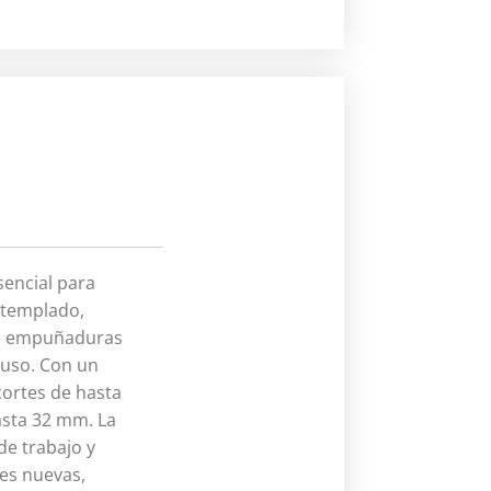
sencial para
o templado,
uye empuñaduras
 uso. Con un
cortes de hasta
asta 32 mm. La
de trabajo y
es nuevas,