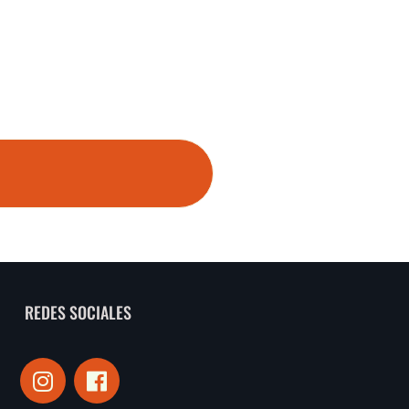
REDES SOCIALES
I
F
n
a