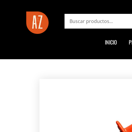
ayz.com.ar
Search
INICIO
P