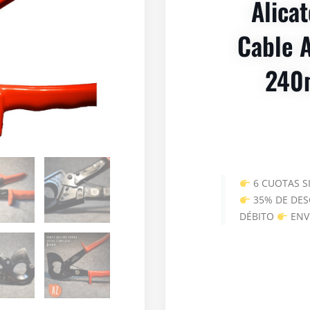
Alicat
Cable A
240
6 CUOTAS S
35% DE DES
DÉBITO
ENV