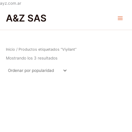
Ir
ayz.com.ar
Ordenado
al
Main
por
A&Z SAS
popularidad
contenido
Menu
Inicio
/ Productos etiquetados “Viyilant”
Mostrando los 3 resultados