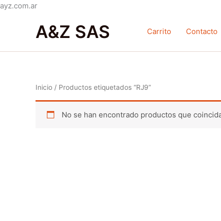
Ir
ayz.com.ar
al
A&Z SAS
contenido
Carrito
Contacto
Inicio
/ Productos etiquetados “RJ9”
No se han encontrado productos que coincida