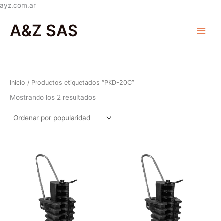
Ir
ayz.com.ar
Ordenado
al
Main
por
A&Z SAS
popularidad
contenido
Menu
Inicio
/ Productos etiquetados “PKD-20C”
Mostrando los 2 resultados