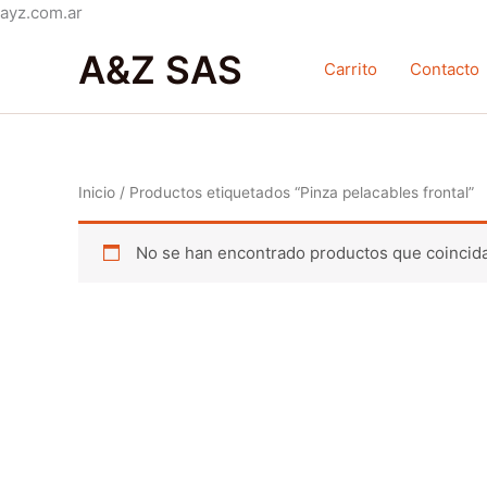
Ir
ayz.com.ar
al
A&Z SAS
contenido
Carrito
Contacto
Inicio
/ Productos etiquetados “Pinza pelacables frontal”
No se han encontrado productos que coincida