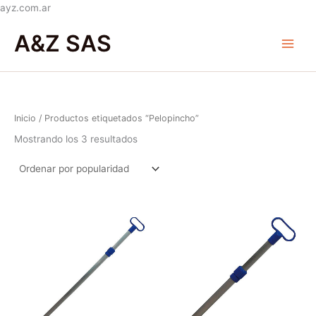
Ir
ayz.com.ar
Ordenado
al
Main
por
A&Z SAS
popularidad
contenido
Menu
Inicio
/ Productos etiquetados “Pelopincho”
Mostrando los 3 resultados