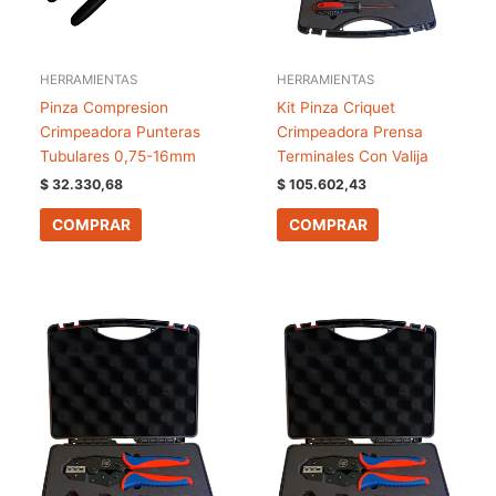
HERRAMIENTAS
HERRAMIENTAS
Pinza Compresion
Kit Pinza Criquet
Crimpeadora Punteras
Crimpeadora Prensa
Tubulares 0,75-16mm
Terminales Con Valija
$
32.330,68
$
105.602,43
COMPRAR
COMPRAR