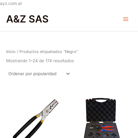
Ir
ayz.com.ar
Ordenado
al
Main
por
A&Z SAS
popularidad
contenido
Menu
Inicio
/ Productos etiquetados “Negro”
Mostrando 1–24 de 174 resultados