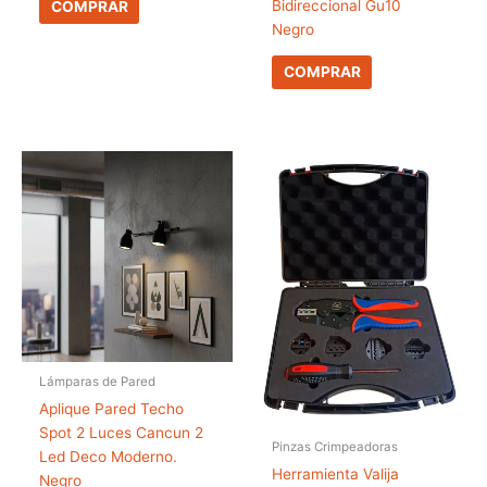
Bidireccional Gu10
COMPRAR
Negro
COMPRAR
Lámparas de Pared
Aplique Pared Techo
Spot 2 Luces Cancun 2
Pinzas Crimpeadoras
Led Deco Moderno.
Herramienta Valija
Negro