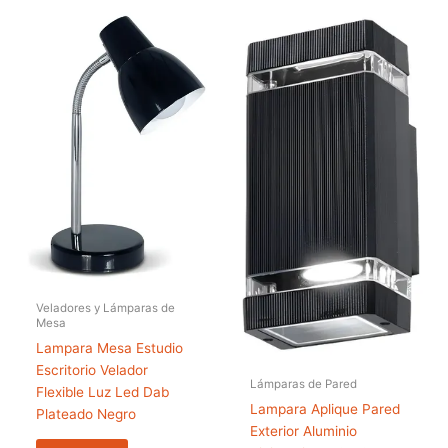
Veladores y Lámparas de
Mesa
Lampara Mesa Estudio
Escritorio Velador
Lámparas de Pared
Flexible Luz Led Dab
Lampara Aplique Pared
Plateado Negro
Exterior Aluminio