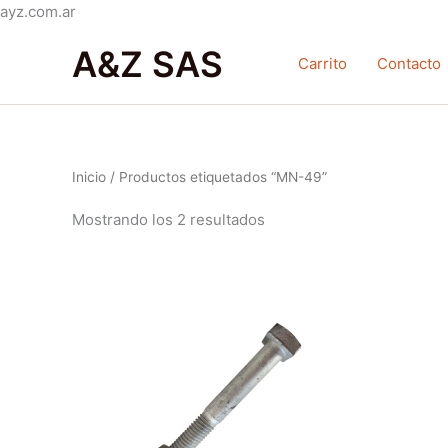
Ir
ayz.com.ar
Ordenado
al
por
A&Z SAS
contenido
popularidad
Carrito
Contacto
Inicio
/ Productos etiquetados “MN-49”
Mostrando los 2 resultados