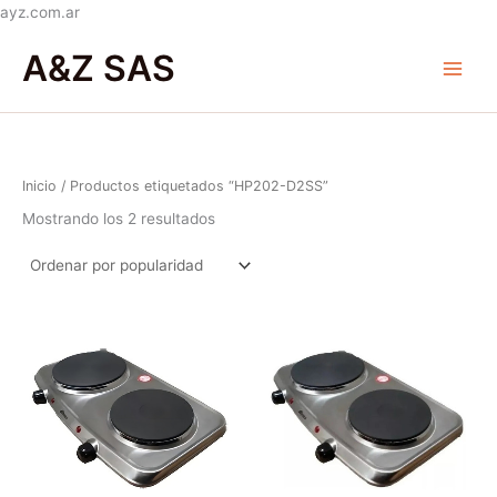
Ir
ayz.com.ar
Ordenado
al
Main
por
A&Z SAS
popularidad
contenido
Menu
Inicio
/ Productos etiquetados “HP202-D2SS”
Mostrando los 2 resultados