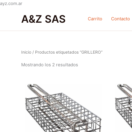
Ir
ayz.com.ar
Ordenado
al
por
A&Z SAS
contenido
popularidad
Carrito
Contacto
Inicio
/ Productos etiquetados “GRILLERO”
Mostrando los 2 resultados