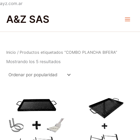
Ir
ayz.com.ar
Ordenado
al
Main
por
A&Z SAS
popularidad
contenido
Menu
Inicio
/ Productos etiquetados “COMBO PLANCHA BIFERA”
Mostrando los 5 resultados