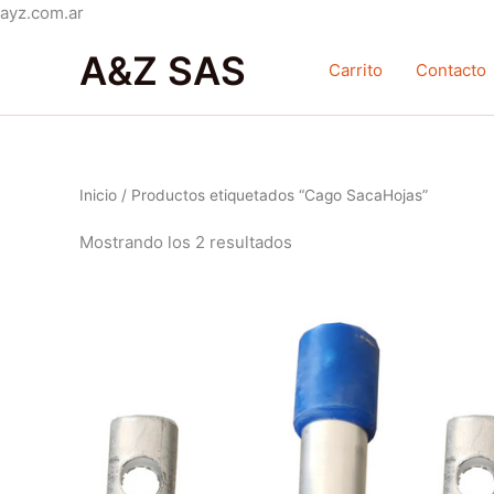
Ir
ayz.com.ar
Ordenado
al
por
A&Z SAS
contenido
popularidad
Carrito
Contacto
Inicio
/ Productos etiquetados “Cago SacaHojas”
Mostrando los 2 resultados