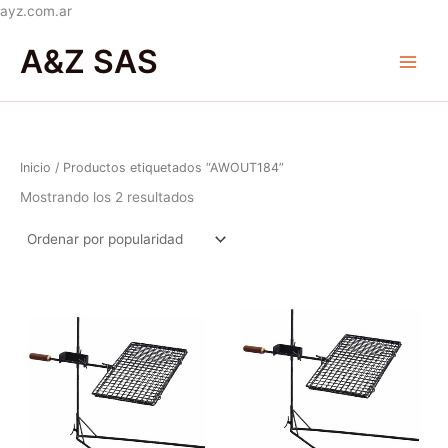
Ir
ayz.com.ar
Ordenado
al
Main
por
A&Z SAS
popularidad
contenido
Menu
Inicio
/ Productos etiquetados “AWOUT184”
Mostrando los 2 resultados