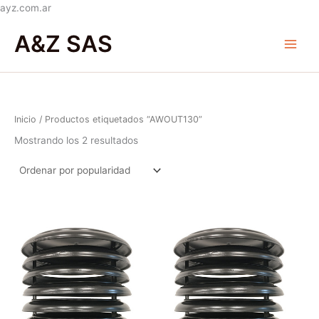
Ir
ayz.com.ar
Ordenado
al
Main
por
A&Z SAS
popularidad
contenido
Menu
Inicio
/ Productos etiquetados “AWOUT130”
Mostrando los 2 resultados