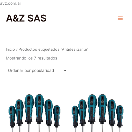
Ir
ayz.com.ar
Ordenado
al
Main
por
A&Z SAS
popularidad
contenido
Menu
Inicio
/ Productos etiquetados “Antideslizante”
Mostrando los 7 resultados