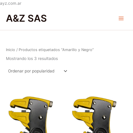
Ir
ayz.com.ar
Ordenado
al
Main
por
A&Z SAS
popularidad
contenido
Menu
Inicio
/ Productos etiquetados “Amarillo y Negro”
Mostrando los 3 resultados