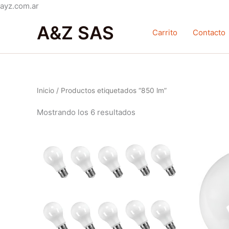
Ir
ayz.com.ar
Ordenado
al
por
A&Z SAS
contenido
popularidad
Carrito
Contacto
Inicio
/ Productos etiquetados “850 lm”
Mostrando los 6 resultados