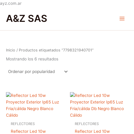
Ir
ayz.com.ar
Ordenado
al
Main
por
A&Z SAS
popularidad
contenido
Menu
Inicio
/ Productos etiquetados “7798321940701”
Mostrando los 6 resultados
REFLECTORES
REFLECTORES
Reflector Led 10w
Reflector Led 10w