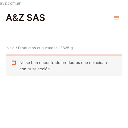
Ir
ayz.com.ar
al
Main
A&Z SAS
contenido
Menu
Inicio
/ Productos etiquetados “3825 g”
No se han encontrado productos que coincidan
con tu selección.