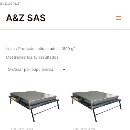
Ir
ayz.com.ar
Ordenado
al
Main
por
A&Z SAS
popularidad
contenido
Menu
Inicio
/ Productos etiquetados “1800 g”
Mostrando los 13 resultados
Kits Parrilleros
Kits Parrilleros