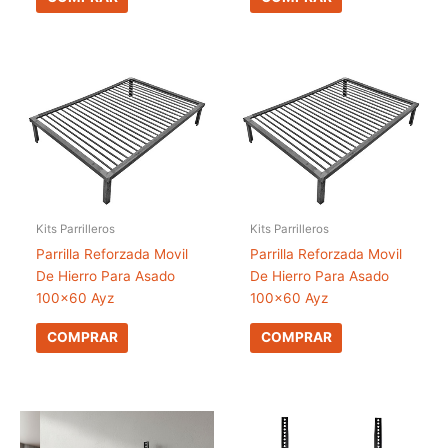
Kits Parrilleros
Kits Parrilleros
Parrilla Reforzada Movil
Parrilla Reforzada Movil
De Hierro Para Asado
De Hierro Para Asado
100×60 Ayz
100×60 Ayz
COMPRAR
COMPRAR