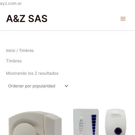
Ir
ayz.com.ar
Ordenado
al
Main
por
A&Z SAS
popularidad
contenido
Menu
Inicio
/ Timbres
Timbres
Mostrando los 2 resultados