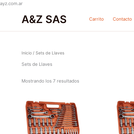
Ir
ayz.com.ar
Ordenado
al
por
A&Z SAS
contenido
popularidad
Carrito
Contacto
Inicio
/ Sets de Llaves
Sets de Llaves
Mostrando los 7 resultados