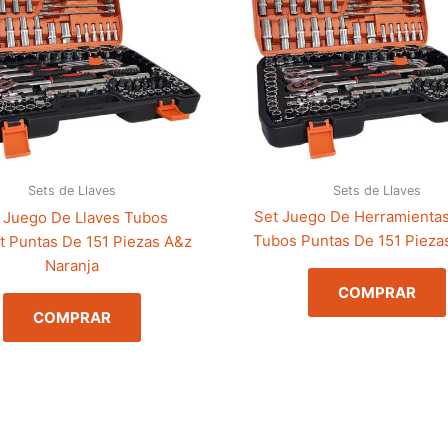
Sets de Llaves
Sets de Llaves
Set Juego De Herramientas
 Juego De Llaves Tubos
Tubos Puntas De 151 Pieza
t Puntas De 151 Piezas A&z
Naranja
COMPRAR
COMPRAR