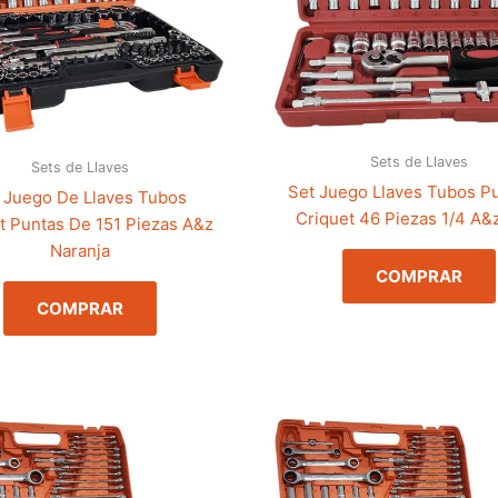
Sets de Llaves
Sets de Llaves
Set Juego Llaves Tubos P
 Juego De Llaves Tubos
Criquet 46 Piezas 1/4 A&
t Puntas De 151 Piezas A&z
Naranja
COMPRAR
COMPRAR