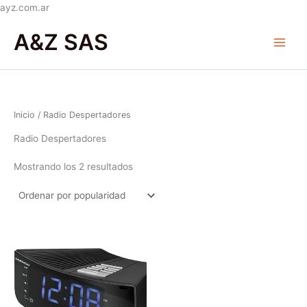
Ir
ayz.com.ar
Ordenado
al
Main
por
A&Z SAS
popularidad
contenido
Menu
Inicio
/ Radio Despertadores
Radio Despertadores
Mostrando los 2 resultados