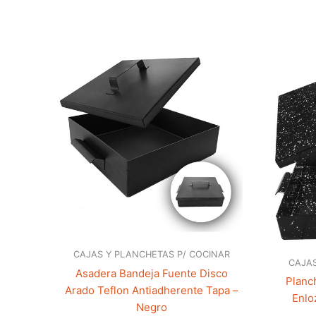
CAJAS Y PLANCHETAS P/ COCINAR
CAJAS
Asadera Bandeja Fuente Disco
Planc
Arado Teflon Antiadherente Tapa –
Enlo
Negro