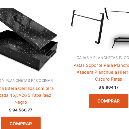
CAJAS Y PLANCHETAS P/ C
Patas Soporte Para Plancha
Asadera Planchuela Hierr
Oscuro Patas
 Y PLANCHETAS P/ COCINAR
$
8.864,17
ha Bifera Cerrada Lomitera
zada 45,5×26,5 Tapa /a&z
COMPRAR
Negro
$
94.560,77
COMPRAR