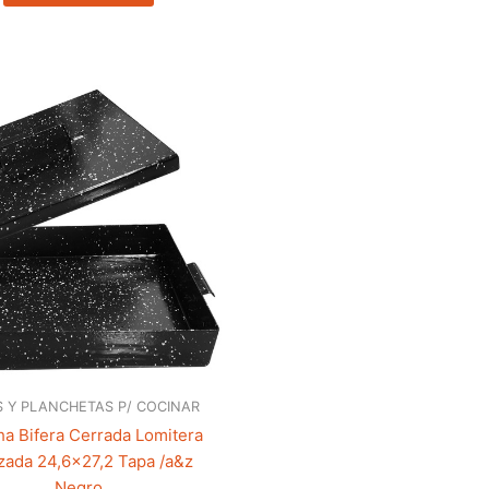
 Y PLANCHETAS P/ COCINAR
ha Bifera Cerrada Lomitera
zada 24,6×27,2 Tapa /a&z
Negro