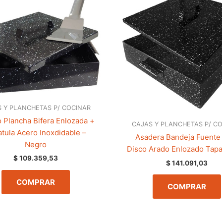
 Y PLANCHETAS P/ COCINAR
Plancha Bifera Enlozada +
CAJAS Y PLANCHETAS P/ C
tula Acero Inoxdidable –
Asadera Bandeja Fuente
Negro
Disco Arado Enlozado Tap
$
109.359,53
$
141.091,03
COMPRAR
COMPRAR