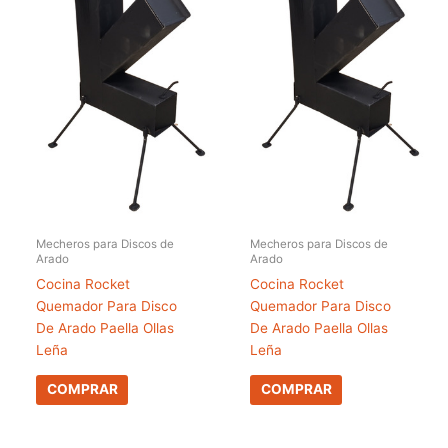
Mecheros para Discos de
Mecheros para Discos de
Arado
Arado
Cocina Rocket
Cocina Rocket
Quemador Para Disco
Quemador Para Disco
De Arado Paella Ollas
De Arado Paella Ollas
Leña
Leña
COMPRAR
COMPRAR